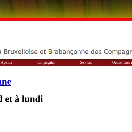
Agenda
Compagnies
Services
Qui sommes-
nne
 et à lundi