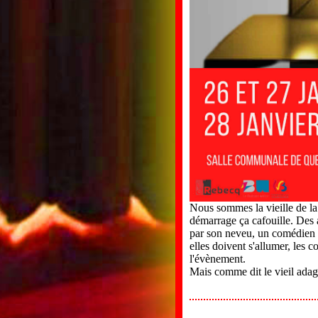
Nous sommes la vieille de la
démarrage ça cafouille. Des 
par son neveu, un comédien a
elles doivent s'allumer, les 
l'évènement.
Mais comme dit le vieil adage