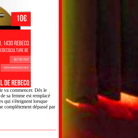
ale va commencer. Dès le
t de sa femme est remplacé
s qui s'éteignent lorsque
cène complètement dépassé par