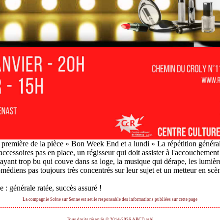
 première de la pièce » Bon Week End et a lundi » La répétition génér
accessoires pas en place, un régisseur qui doit assister à l'accouchemen
yant trop bu qui couve dans sa loge, la musique qui dérape, les lumière
comédiens pas toujours très concentrés sur leur sujet et un metteur en s
 : générale ratée, succès assuré !
La compagnie Scène sur Senne est seule responsable des informations publiées sur cette page
Tous droits réservés © 2014-2026 ABCD asbl