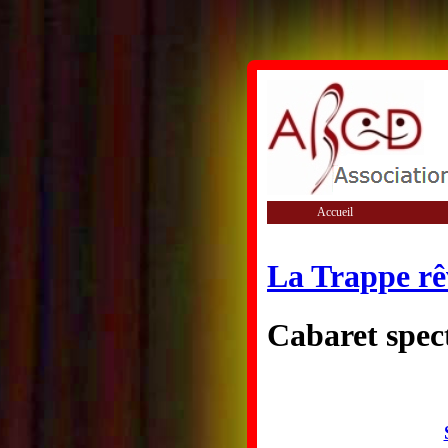
Accueil
La Trappe rê
Cabaret spect