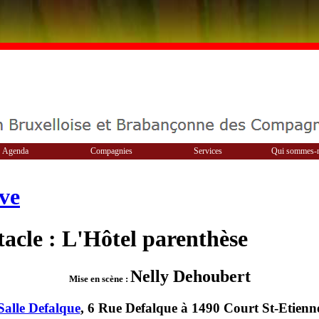
Agenda
Compagnies
Services
Qui sommes-
ve
acle : L'Hôtel parenthèse
Nelly Dehoubert
Mise en scène :
Salle Defalque
, 6 Rue Defalque à 1490 Court St-Etienn